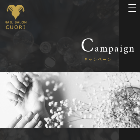
C
a
m
p
a
i
g
n
キ
ャ
ン
ペ
ー
ン