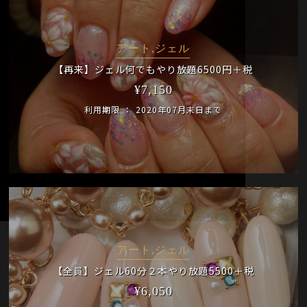
アート,ジェル
【再来】ジェル何でもやり放題6500円＋税
¥
7,150
利用期限
2020年07月末日まで
アート,ジェル
【全員】ジェル60分２本やり放題5500＋税
¥
6,050